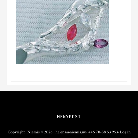
MENYPOST
Copyright · Niemis © 2026 · helena@niemis.nu· +46 70-58 53 953·
Log in